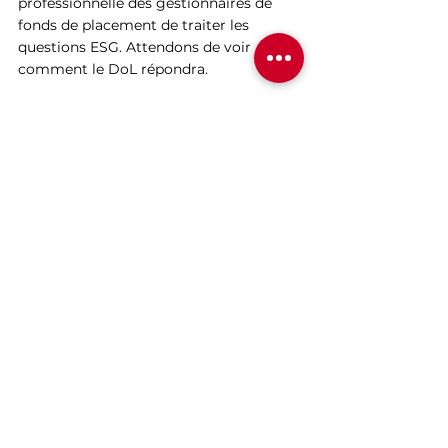
professionnelle des gestionnaires de 
fonds de placement de traiter les 
questions ESG. Attendons de voir 
comment le DoL répondra.
Bien qu’au Canada nous ne soyons pas 
aux prises avec une proposition 
règlementaire telle que celle du DoL, le 
débat au sud de la frontière soulève 
certaines questions sur lesquelles les 
Canadiens devraient réfléchir. Avons-
nous suffisamment de clarté sur les 
questions ESG et l'obligation fiduciaire? 
Les fiduciaires de ce côté-ci de la 
frontière sont-ils encore confus et 
incertains face à ces questions? Sont-ils 
simplement autorisés à examiner les 
informations ESG ou ont-ils désormais 
l'obligation de reconnaître, d'examiner 
et d'intégrer ces informations dans leur 
prise de décision? Si des précisions 